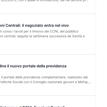
. 2023/970, con il quale si introducono, sia nel settore pr…
Centrali: il negoziato entra nel vivo
corso i tavoli per il rinnovo dei CCNL del pubblico
oni centrali, seguite la settimana successiva da Sanità e
line il nuovo portale della previdenza
 il portale della previdenza complementare, realizzato dal
Politiche Sociali con il Consiglio nazionale giovani e Mefop,…