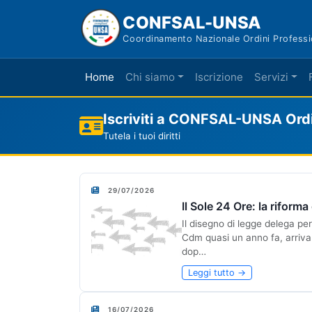
CONFSAL-UNSA
Coordinamento Nazionale Ordini Professi
Home
Chi siamo
Iscrizione
Servizi
Iscriviti a CONFSAL-UNSA Ordin
Tutela i tuoi diritti
29/07/2026
Il Sole 24 Ore: la riform
Il disegno di legge delega per
Cdm quasi un anno fa, arriva 
dop…
Leggi tutto →
16/07/2026