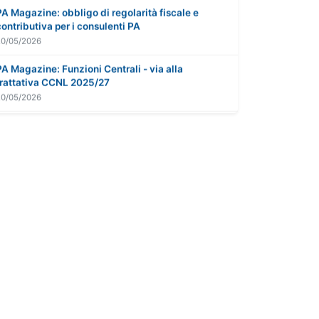
PA Magazine: obbligo di regolarità fiscale e
contributiva per i consulenti PA
20/05/2026
PA Magazine: Funzioni Centrali - via alla
trattativa CCNL 2025/27
20/05/2026
ARAN: parità retributiva di genere nella P.A.
20/05/2026
P.A. Magazine: il flop del trattenimento in servizio
nella P.A.
20/05/2026
PA Magazine: sulla firma del CCNL Funz. Centrali
- la versione di Battaglia
20/05/2026
Cassazione: straordinari e autorizzazione nella
P.A.
20/05/2026