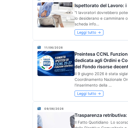
Ispettorato del Lavoro: i
"I lavoratori dovrebbero pot
lo desiderano e camminare o 
scheda info…
Leggi tutto →
11/06/2026
Preintesa CCNL Funzioni
dedicata agli Ordini e Co
del Fondo risorse decen
Il 9 giugno 2026 è stata sigl
Coordinamento Nazionale Ord
l'inserimento della …
Leggi tutto →
09/06/2026
Trasparenza retributiva: 
Il Fatto Quotidiano Lo scorso