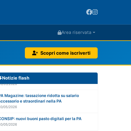
Area riservata
PA Magazine: visite fiscali - potenziati i controlli
Scopri come iscriverti
20/05/2026
lentepubblica.it: il Consiglio di Stato sulla
monetizzazione delle ferie non godute
Notizie flash
20/05/2026
PA Magazine: tassazione ridotta su salario
accessorio e straordinari nella PA
20/05/2026
CONSIP: nuovi buoni pasto digitali per la PA
20/05/2026