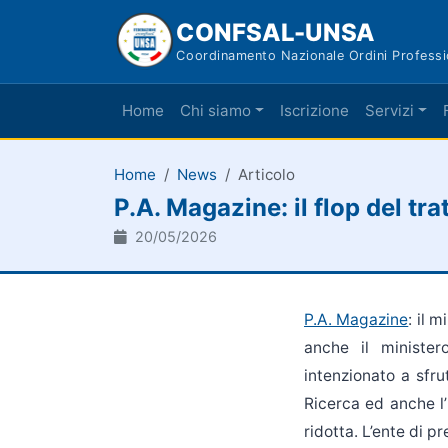
CONFSAL-UNSA
Coordinamento Nazionale Ordini Professi
Home
Chi siamo
Iscrizione
Servizi
Home
News
Articolo
P.A. Magazine: il flop del tra
20/05/2026
P.A. Magazine
: il 
anche il minister
intenzionato a sfrut
Ricerca ed anche l’
ridotta. L’ente di p