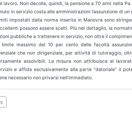
 al lavoro. Non decolla, quindi, la pensione a 70 anni nella Pa
tenuto in servizio costa alle amministrazioni l’assunzione di u
imiti impostati dalla norma inserita in Manovra sono stringent
ellenti possono essere scelti. Più nel dettaglio, la normati
zioni pubbliche a trattenere in servizio, non oltre il compime
 limite massimo del 10 per cento delle facoltà assunzion
genziale che non dirigenziale, per attività di tutoraggio, ol
ersamente assolvibili. La misura non attribuisce al lavorato
rvizio e affida esclusivamente alla parte “datoriale” il pote
iene necessario non privarsi nell’immediato.
ws