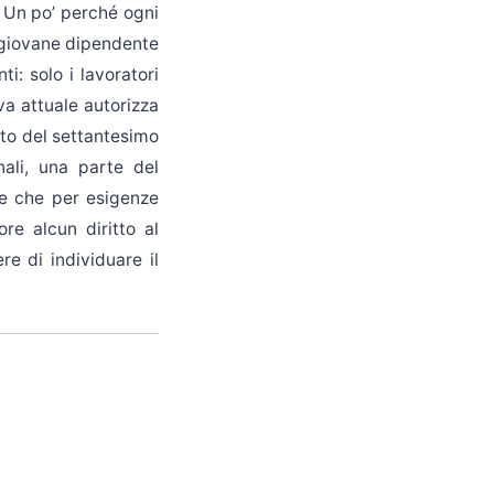
. Un po’ perché ogni
n giovane dipendente
i: solo i lavoratori
va attuale autorizza
nto del settantesimo
ali, una parte del
tre che per esigenze
re alcun diritto al
re di individuare il