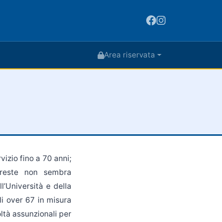
Area riservata
vizio fino a 70 anni;
foreste non sembra
ll’Università e della
li over 67 in misura
oltà assunzionali per