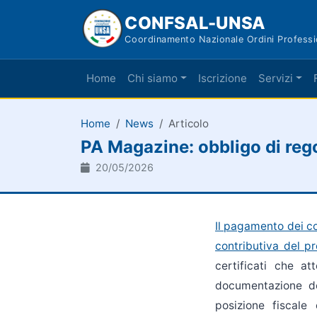
CONFSAL-UNSA
Coordinamento Nazionale Ordini Professi
Home
Chi siamo
Iscrizione
Servizi
Home
News
Articolo
PA Magazine: obbligo di regol
20/05/2026
Il pagamento dei co
contributiva del pr
certificati che at
documentazione dov
posizione fiscale