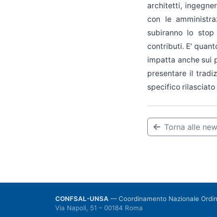
architetti, ingegner
con le amministraz
subiranno lo stop
contributi. E' quant
impatta anche sui pr
presentare il trad
specifico rilasciat
Torna alle ne
CONFSAL-UNSA
— Coordinamento Nazionale Ordini
Via Napoli, 51 – 00184 Roma