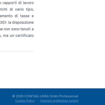
no rapporti di lavoro
ichi di vario tipo,
gamento di tasse e
130): la disposizione
che non sono tenuti a
, ma un certificato
© 2026 CONFSAL-UNSA Ordini Professionali
·
Cookie Policy
Gestisci preferenze cookie