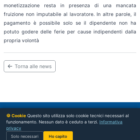
monetizzazione resta in presenza di una mancata
fruizione non imputabile al lavoratore. In altre parole, il
pagamento è possibile solo se il dipendente non ha
potuto godere delle ferie per cause indipendenti dalla
propria volontà
Torna alle news
CONFSAL-UNSA
— Coordinamento Nazionale Ordini Professionali
🍪 Cookie
Questo sito utilizza solo cookie tecnici necessari al
Via Napoli, 51 – 00184 Roma
funzionamento. Nessun dato è ceduto a terzi.
Informativa
privacy
© 2026 CONFSAL-UNSA Ordini Professionali
·
Cookie Policy
Gestisci preferenze cookie
Solo necessari
Ho capito