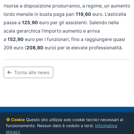
risorse a disposizione produrranno, a regime, un aumento
lordo mensile in busta paga pari
119,60
euro. L’asticella
passa a
125,90
euro per gli assistenti. Salendo nella
scala gerarchica l’importo aumento e arriva
a
152,90
euro per i funzionari, fino a raggiungere quasi
209 euro (
208,80
euro) per le elevate professionalità.
Torna alle news
CONFSAL-UNSA
— Coordinamento Nazionale Ordini Professionali
🍪 Cookie
Questo sito utilizza solo cookie tecnici necessari al
Via Napoli, 51 – 00184 Roma
funzionamento. Nessun dato è ceduto a terzi.
Informativa
privacy
© 2026 CONFSAL-UNSA Ordini Professionali