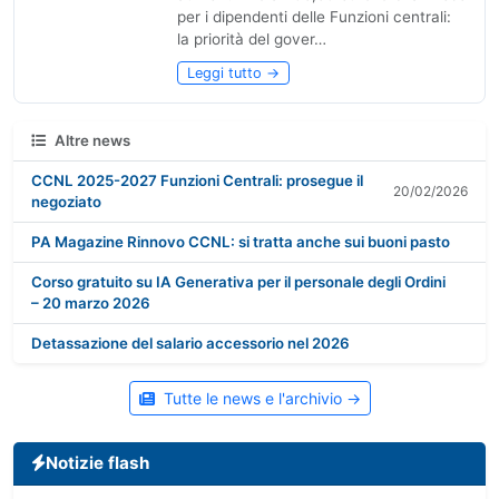
per i dipendenti delle Funzioni centrali:
la priorità del gover…
Leggi tutto →
Altre news
CCNL 2025-2027 Funzioni Centrali: prosegue il
20/02/2026
negoziato
PA Magazine Rinnovo CCNL: si tratta anche sui buoni pasto
Corso gratuito su IA Generativa per il personale degli Ordini
– 20 marzo 2026
Detassazione del salario accessorio nel 2026
PA Magazine: visite fiscali - potenziati i controlli
20/05/2026
Tutte le news e l'archivio →
lentepubblica.it: il Consiglio di Stato sulla monetizzazione
delle ferie non godute
Notizie flash
20/05/2026