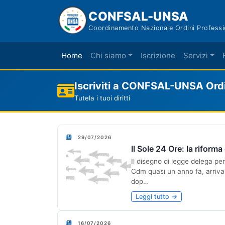
CONFSAL-UNSA
Coordinamento Nazionale Ordini Professi
Home
Chi siamo
Iscrizione
Servizi
Iscriviti a CONFSAL-UNSA Ordin
Tutela i tuoi diritti
29/07/2026
Il Sole 24 Ore: la riform
Il disegno di legge delega per
Cdm quasi un anno fa, arriva 
dop…
Leggi tutto →
16/07/2026