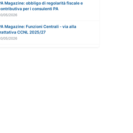
contributiva per i consulenti PA
20/05/2026
PA Magazine: Funzioni Centrali - via alla
trattativa CCNL 2025/27
20/05/2026
ARAN: parità retributiva di genere nella P.A.
20/05/2026
P.A. Magazine: il flop del trattenimento in servizio
nella P.A.
20/05/2026
PA Magazine: sulla firma del CCNL Funz. Centrali
- la versione di Battaglia
20/05/2026
Cassazione: straordinari e autorizzazione nella
P.A.
20/05/2026