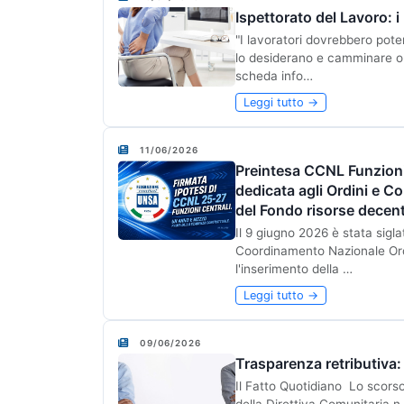
Ispettorato del Lavoro: i
"I lavoratori dovrebbero pot
lo desiderano e camminare o 
scheda info…
Leggi tutto →
11/06/2026
Preintesa CCNL Funzioni
dedicata agli Ordini e Co
del Fondo risorse decen
Il 9 giugno 2026 è stata sigl
Coordinamento Nazionale Ord
l'inserimento della …
Leggi tutto →
09/06/2026
Trasparenza retributiva: 
Il Fatto Quotidiano Lo scorso