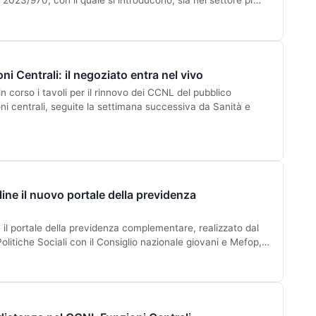
. 2023/970, con il quale si introducono, sia nel settore pr…
Centrali: il negoziato entra nel vivo
corso i tavoli per il rinnovo dei CCNL del pubblico
oni centrali, seguite la settimana successiva da Sanità e
line il nuovo portale della previdenza
 il portale della previdenza complementare, realizzato dal
Politiche Sociali con il Consiglio nazionale giovani e Mefop,…