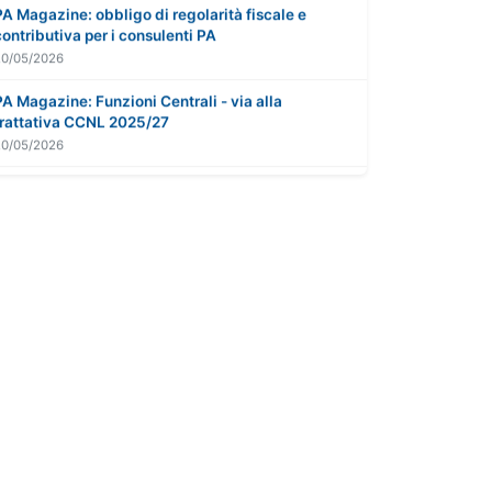
PA Magazine: obbligo di regolarità fiscale e
contributiva per i consulenti PA
20/05/2026
PA Magazine: Funzioni Centrali - via alla
trattativa CCNL 2025/27
20/05/2026
ARAN: parità retributiva di genere nella P.A.
20/05/2026
P.A. Magazine: il flop del trattenimento in servizio
nella P.A.
20/05/2026
PA Magazine: sulla firma del CCNL Funz. Centrali
- la versione di Battaglia
20/05/2026
Cassazione: straordinari e autorizzazione nella
P.A.
20/05/2026