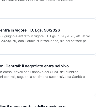
ini Professionali di CONFSAL-UNSA ha ottenuto
entra in vigore il D. Lgs. 96/2026
 7 giugno è entrato in vigore il D.Lgs. n. 96/2026, attuativo
. 2023/970, con il quale si introducono, sia nel settore pr…
Centrali: il negoziato entra nel vivo
corso i tavoli per il rinnovo dei CCNL del pubblico
oni centrali, seguite la settimana successiva da Sanità e
line il nuovo portale della previdenza