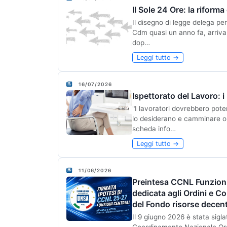
Il Sole 24 Ore: la riform
Il disegno di legge delega per
Cdm quasi un anno fa, arriva 
dop…
Leggi tutto →
16/07/2026
Ispettorato del Lavoro: i
"I lavoratori dovrebbero pot
lo desiderano e camminare o 
scheda info…
Leggi tutto →
11/06/2026
Preintesa CCNL Funzioni
dedicata agli Ordini e Co
del Fondo risorse decen
Il 9 giugno 2026 è stata sigl