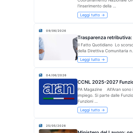
Coordinamento Nazionale Ord
l'inserimento della …
Leggi tutto →
09/06/2026
Trasparenza retributiva: 
Il Fatto Quotidiano Lo scorso
della Direttiva Comunitaria n
Leggi tutto →
04/06/2026
CCNL 2025-2027 Funzioni 
PA Magazine All'Aran sono in 
impiego. Si parte dalle Funzi
Funzioni …
Leggi tutto →
25/05/2026
Ministero del Lavoro: on