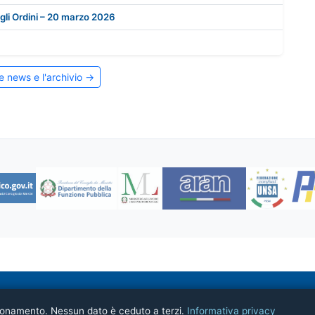
egli Ordini – 20 marzo 2026
le news e l'archivio →
 Professionali
nzionamento. Nessun dato è ceduto a terzi.
Informativa privacy