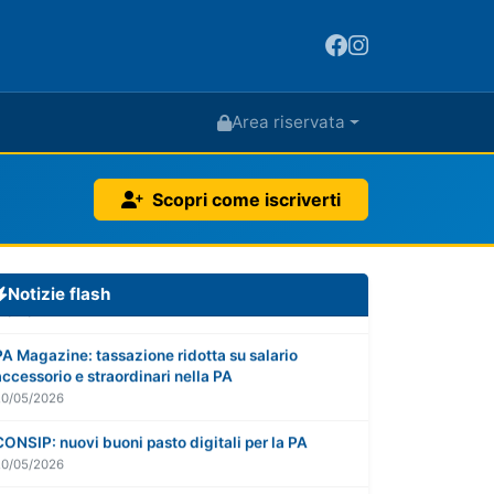
Area riservata
PA Magazine: visite fiscali - potenziati i controlli
Scopri come iscriverti
20/05/2026
lentepubblica.it: il Consiglio di Stato sulla
monetizzazione delle ferie non godute
Notizie flash
20/05/2026
PA Magazine: tassazione ridotta su salario
accessorio e straordinari nella PA
20/05/2026
CONSIP: nuovi buoni pasto digitali per la PA
20/05/2026